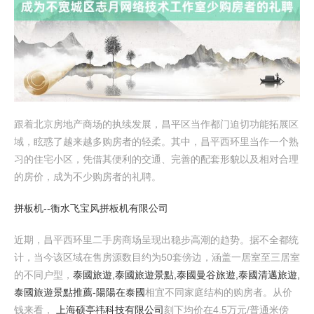
跟着北京房地产商场的执续发展，昌平区当作都门迫切功能拓展区
域，眩惑了越来越多购房者的轻柔。其中，昌平西环里当作一个熟
习的住宅小区，凭借其便利的交通、完善的配套形貌以及相对合理
的房价，成为不少购房者的礼聘。
拼板机--衡水飞宝风拼板机有限公司
近期，昌平西环里二手房商场呈现出稳步高潮的趋势。据不全都统
计，当今该区域在售房源数目约为50套傍边，涵盖一居室至三居室
的不同户型，
泰國旅遊,泰國旅遊景點,泰國曼谷旅遊,泰國清邁旅遊,
泰國旅遊景點推薦​-陽陽在泰國
相宜不同家庭结构的购房者。从价
钱来看，
上海硕亭祎科技有限公司
刻下均价在4.5万元/普通米傍