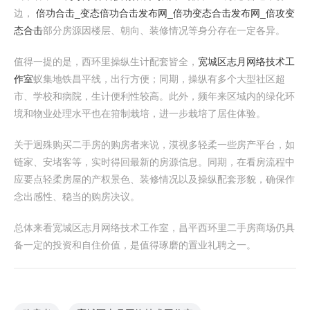
边，
倍功合击_变态倍功合击发布网_倍功变态合击发布网_倍攻变
态合击
部分房源因楼层、朝向、装修情况等身分存在一定各异。
值得一提的是，西环里操纵生计配套皆全，
宽城区志月网络技术工
作室
蚁集地铁昌平线，出行方便；同期，操纵有多个大型社区超
市、学校和病院，生计便利性较高。此外，频年来区域内的绿化环
境和物业处理水平也在箝制栽培，进一步栽培了居住体验。
关于迥殊购买二手房的购房者来说，漠视多轻柔一些房产平台，如
链家、安堵客等，实时得回最新的房源信息。同期，在看房流程中
应要点轻柔房屋的产权景色、装修情况以及操纵配套形貌，确保作
念出感性、稳当的购房决议。
总体来看宽城区志月网络技术工作室，昌平西环里二手房商场仍具
备一定的投资和自住价值，是值得琢磨的置业礼聘之一。