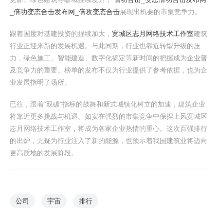
_倍功变态合击发布网_倍攻变态合击
展现出机要的市集竞争力。
跟着国度对基建投资的捏续加大，
宽城区志月网络技术工作室
建筑
行业正迎来新的发展机遇。与此同期，行业也靠近转型升级的压
力，绿色施工、智能建造、数字化搞定等新时间的把握成为企业普
及竞争力的重要。榜单的发布不仅为行业提供了参考依据，也为企
业发展指明了场所。
已往，跟着“双碳”指标的鼓舞和新式城镇化树立的加速，建筑企业
将靠近更多挑战与机遇。如安在强烈的市集竞争中保捏上风宽城区
志月网络技术工作室，将成为各家企业热情的重心。这次百强排行
的出炉，无疑为行业注入了新的能源，也预示着我国建筑业将迈向
更高质地的发展阶段。
公司
宇宙
排行