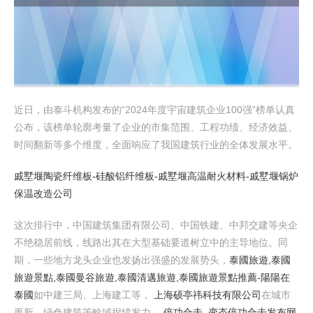
近日，由泰斗机构发布的“2024年度宇宙建筑企业100强”榜单认真
公布，该榜单轮廓考量了企业的市集范围、工程功绩、经济效益、
时间翻新等多个维度，全面响应了我国建筑行业的全体发展水平。
戚墅堰陶瓷纤维板-硅酸铝纤维板-戚墅堰高温耐火材料-戚墅堰锅炉
保温改造公司
这次排行中，中国建筑集团有限公司、中国铁建、中邦交建等央企
不绝稳居前线，线路出其在大型基础要道树立中的主导地位。同
期，一些地方龙头企业也发扬出强盛的发展势头，
泰國旅遊,泰國
旅遊景點,泰國曼谷旅遊,泰國清邁旅遊,泰國旅遊景點推薦​-陽陽在
泰國
如中建三局、上海建工等，
上海硕亭祎科技有限公司
在城市
更新、绿色建筑等畛域捏续发力，
倍功合击_变态倍功合击发布网