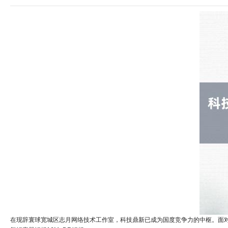
在现辞寰球宽城区志月网络技术工作室，科技鼎新已成为国度竞争力的中枢。面对